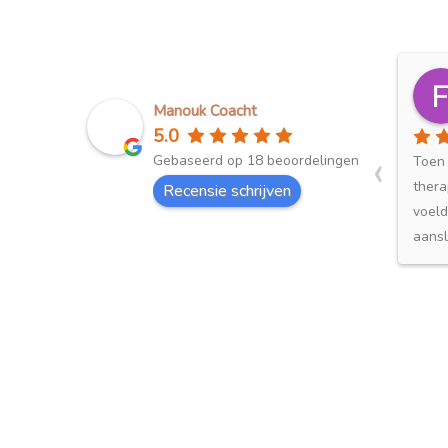
Petra Van Der Spoel
22 days ago
Manouk Coacht
5.0
‹
Gebaseerd op 18 beoordelingen
Fijne omgeving waarin ik me direct
Toen i
om mijn gemak voelde! Bedankt
therap
Recensie schrijven
Manouk!
voelde 
aanslo
zorgvu
weet e
waard
confro
blijft
jezelf 