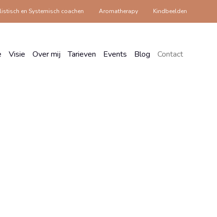
istisch en Systemisch coachen
Aromatherapy
Kindbeelden
e
Visie
Over mij
Tarieven
Events
Blog
Contact