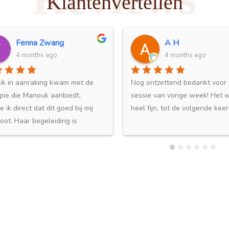
Klantenvertellen
Fenna Zwang
A H
4 months ago
4 months ago
k in aanraking kwam met de
Nog ontzettend bedankt voor 
ie die Manouk aanbiedt,
sessie van vorige week! Het w
ik direct dat dit goed bij mij
heel fijn, tot de volgende keer!
ot. Haar begeleiding is
ldig, warm en liefdevol. Ze
en veilige setting te creëren,
oor het ondanks het soms
nterende proces toch prettig
 om terug te komen en aan
te blijven werken.