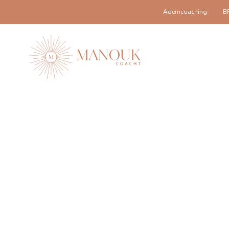
Ademcoaching
B