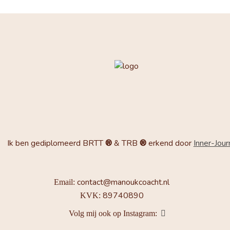
Ik ben gediplomeerd BRTT
®
& TRB
®
erkend door
Inner-Jou
contact@manoukcoacht.nl
Email:
89740890
KVK:
Volg mij ook op Instagram: