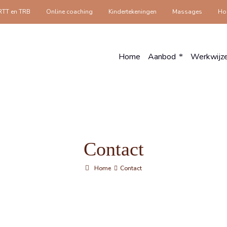
RTT en TRB
Online coaching
Kindertekeningen
Massages
Hol
Home
Aanbod
Werkwijz
Contact
Home
Contact