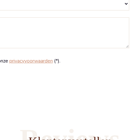
onze
privacyvoorwaarden
(*).
Reviews