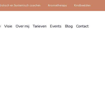
istisch en Systemisch coachen
Aromatherapy
Kindbeelden
e
Visie
Over mij
Tarieven
Events
Blog
Contact