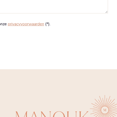
onze
privacyvoorwaarden
(*).