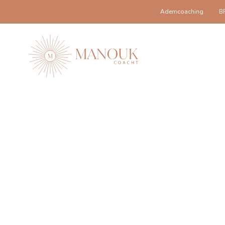
Ademcoaching
B