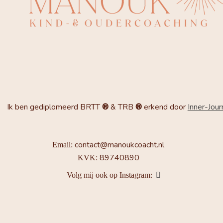
Ik ben gediplomeerd BRTT
®
& TRB
®
erkend door
Inner-Jou
contact@manoukcoacht.nl
Email:
89740890
KVK:
Volg mij ook op Instagram: