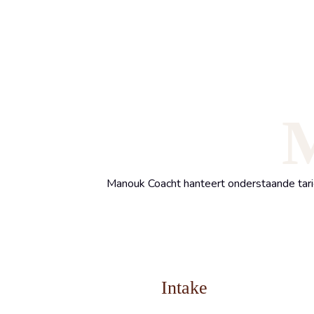
M
Manouk Coacht hanteert onderstaande tarie
Intake