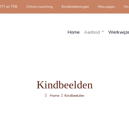
RTT en TRB
Online coaching
Kindertekeningen
Massages
Hol
Home
Aanbod
Werkwijz
Kindbeelden
Home
Kindbeelden