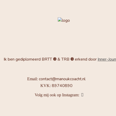
Ik ben gediplomeerd BRTT
®
& TRB
®
erkend door
Inner-Jou
contact@manoukcoacht.nl
Email:
89740890
KVK:
Volg mij ook op Instagram: