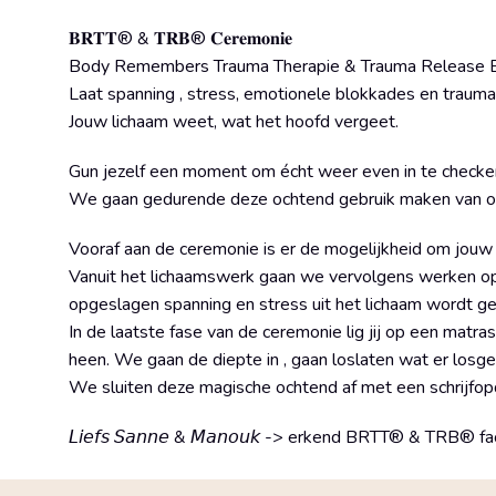
𝐁𝐑𝐓𝐓® & 𝐓𝐑𝐁® 𝐂𝐞𝐫𝐞𝐦𝐨𝐧𝐢𝐞
Body Remembers Trauma Therapie & Trauma Release 
Laat spanning , stress, emotionele blokkades en trauma 
Jouw lichaam weet, wat het hoofd vergeet.
Gun jezelf een moment om écht weer even in te checken in
We gaan gedurende deze ochtend gebruik maken van o
Vooraf aan de ceremonie is er de mogelijkheid om jouw 
Vanuit het lichaamswerk gaan we vervolgens werken op
opgeslagen spanning en stress uit het lichaam wordt get
In de laatste fase van de ceremonie lig jij op een matra
heen. We gaan de diepte in , gaan loslaten wat er los
We sluiten deze magische ochtend af met een schrijfopdr
𝘓𝘪𝘦𝘧𝘴 𝘚𝘢𝘯𝘯𝘦 & 𝘔𝘢𝘯𝘰𝘶𝘬 -> erkend BRTT® & TRB® fa