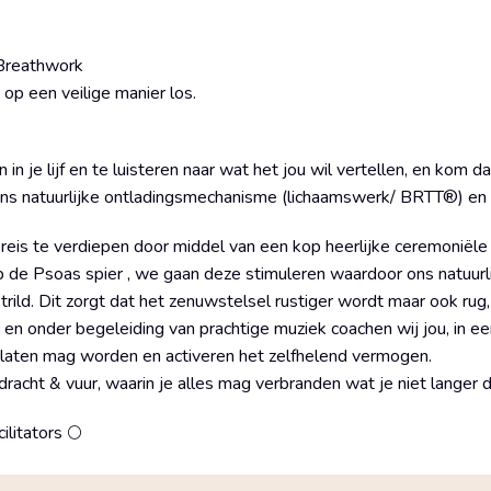
Breathwork
op een veilige manier los.
 je lijf en te luisteren naar wat het jou wil vertellen, en kom d
ns natuurlijke ontladingsmechanisme (lichaamswerk/ BRTT®) en
reis te verdiepen door middel van een kop heerlijke ceremoniële
 de Psoas spier , we gaan deze stimuleren waardoor ons natuurl
rild. Dit zorgt dat het zenuwstelsel rustiger wordt maar ook ru
s en onder begeleiding van prachtige muziek coachen wij jou, in e
gelaten mag worden en activeren het zelfhelend vermogen.
acht & vuur, waarin je alles mag verbranden wat je niet langer d
cilitators 🌕