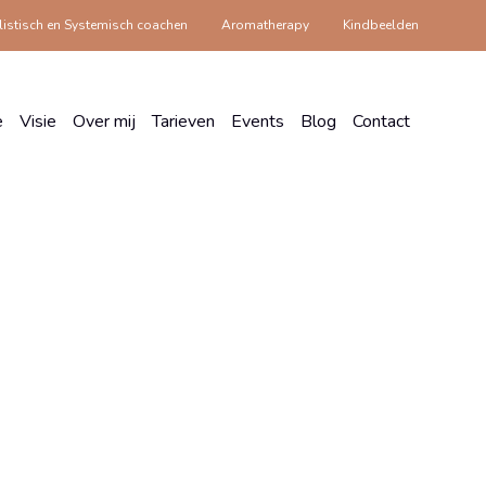
istisch en Systemisch coachen
Aromatherapy
Kindbeelden
e
Visie
Over mij
Tarieven
Events
Blog
Contact