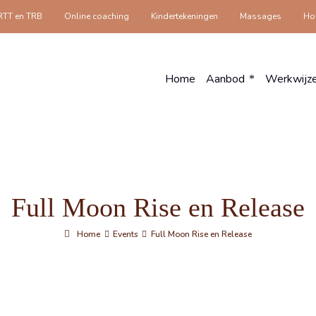
RTT en TRB
Online coaching
Kindertekeningen
Massages
Hol
Home
Aanbod
Werkwijz
Full Moon Rise en Release
Home
Events
Full Moon Rise en Release